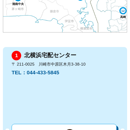
湘南中央
12
高崎
北横浜宅配センター
1
2
〒 211-0025 川崎市中原区木月3-38-10
〒 23
TEL：044-433-5845
TEL