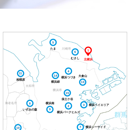
5
たま
1
6
むさし
北横浜
4
11
14
大倉山
横浜つづき
相模原
横浜緑
13
15
保土ケ谷
横浜南
8
3
横浜ベイエリア
2
9
いずみの森
横浜パークヒルズ
7
横浜シーサイド
10