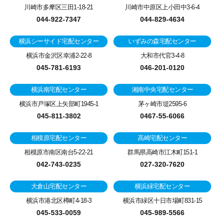
川崎市多摩区三田1-18-21
川崎市中原区上小田中3-6-4
044-922-7347
044-829-4634
横浜シーサイド宅配センター
いずみの森宅配センター
横浜市金沢区幸浦2-22-8
大和市代官3-4-8
045-781-6193
046-201-0120
横浜南宅配センター
湘南中央宅配センター
横浜市戸塚区上矢部町1945-1
茅ヶ崎市堤2595-6
045-811-3802
0467-55-6066
相模原宅配センター
高崎宅配センター
相模原市南区南台5-22-21
群馬県高崎市江木町151-1
042-743-0235
027-320-7620
大倉山宅配センター
横浜緑宅配センター
横浜市港北区樽町4-18-3
横浜市緑区十日市場町831-15
045-533-0059
045-989-5566