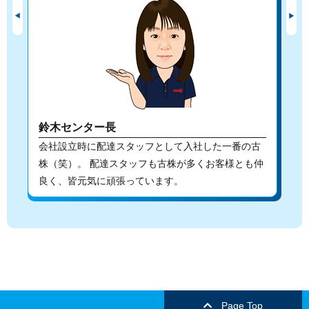
鈴木センター長
夷
も
会社設立時に配達スタッフとして入社した一番の古
商
コ
株（笑）。 配達スタッフも古株が多くお客様とも仲
す
良く、皆元気に頑張っています。
Page Top